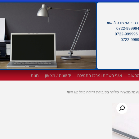
חוב המצודה 3 אזור
0
מחשוב
אגף השרות ומרכז התמיכה
יד שניה / מציאון
חנות
נת מכשירי סלולר בקיבולת גדולה כולל צג חיווי